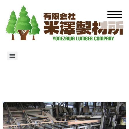
製材業・木材チップ生産業
mission1-
section(2)bgX