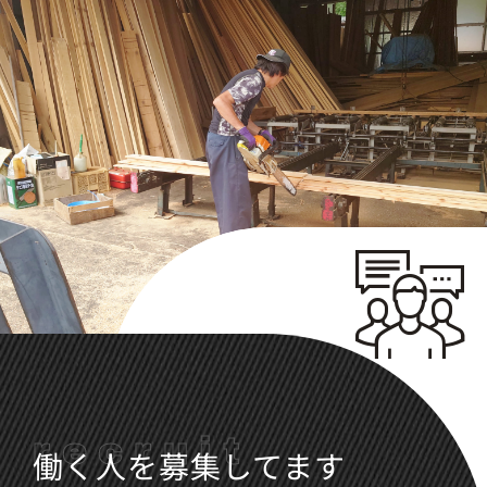
recruit
働く人を募集してます