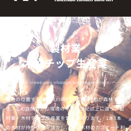
製材業
木材チップ生産業
all trees can change and regenerate
弊社の位置する宮城県川崎町は面積の8割が森林で
す。この自然豊かな環境の中で半世紀以上に渡り、製
材業・木材チップ生産業を営んでおります。 1本1本
の木材が持つ個性を活かし、常に木材のカスケード利