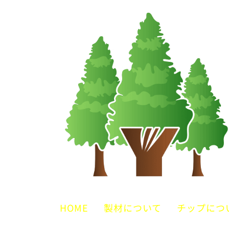
製材業・木材チップ生産業
HOME
製材について
チップにつ